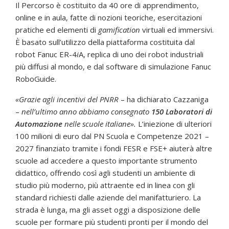
Il Percorso è costituito da 40 ore di apprendimento,
online e in aula, fatte di nozioni teoriche, esercitazioni
pratiche ed elementi di
gamification
virtuali ed immersivi.
È basato sull’utilizzo della piattaforma costituita dal
robot Fanuc ER-4
i
A, replica di uno dei robot industriali
più diffusi al mondo, e dal software di simulazione Fanuc
RoboGuide.
«Grazie agli incentivi del PNRR
– ha dichiarato Cazzaniga
–
nell’ultimo anno abbiamo consegnato
150 Laboratori di
Automazione
nelle scuole italiane».
L’iniezione di ulteriori
100 milioni di euro dal PN Scuola e Competenze 2021 –
2027 finanziato tramite i fondi FESR e FSE+ aiuterà altre
scuole ad accedere a questo importante strumento
didattico, offrendo così agli studenti un ambiente di
studio più moderno, più attraente ed in linea con gli
standard richiesti dalle aziende del manifatturiero. La
strada è lunga, ma gli asset oggi a disposizione delle
scuole per formare più studenti pronti per il mondo del