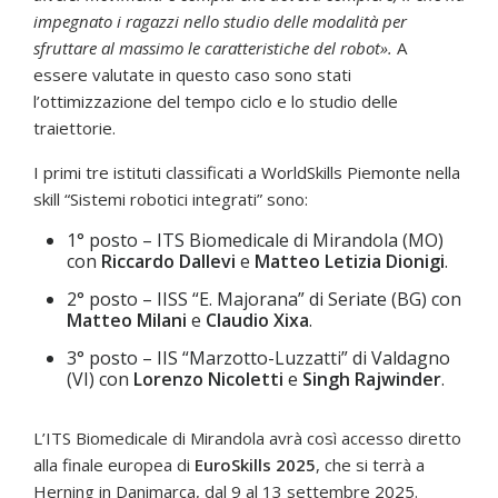
impegnato i ragazzi nello studio delle modalità per
sfruttare al massimo le caratteristiche del robot».
A
essere valutate in questo caso sono stati
l’ottimizzazione del tempo ciclo e lo studio delle
traiettorie.
I primi tre istituti classificati a WorldSkills Piemonte nella
skill “Sistemi robotici integrati” sono:
1° posto – ITS Biomedicale di Mirandola (MO)
con
Riccardo Dallevi
e
Matteo Letizia Dionigi
.
2° posto – IISS “E. Majorana” di Seriate (BG) con
Matteo Milani
e
Claudio Xixa
.
3° posto – IIS “Marzotto-Luzzatti” di Valdagno
(VI) con
Lorenzo Nicoletti
e
Singh Rajwinder
.
L’ITS Biomedicale di Mirandola avrà così accesso diretto
alla finale europea di
EuroSkills 2025
, che si terrà a
Herning in Danimarca, dal 9 al 13 settembre 2025.