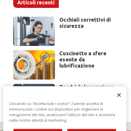
Articoli recenti
Occhiali correttivi di
sicurezza
Cuscinetto a sfere
esente da
lubrificazione
Perché la lavorazione
lamiera cambia
modello di scouting a
Cliccando su “Accetta tutti i cookie”, l'utente accetta di
EuroBLECH 2026?
memorizzare i cookie sul dispositivo per migliorare la
navigazione del sito, analizzare l'utilizzo del sito e assistere
nelle nostre attività di marketing.