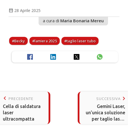
calendar_month
28 Aprile 2025
a cura di
Maria Bonaria Mereu
Becky
lamiera 2025
taglio laser tubo
keyboard_arrow_left
keyboard_arrow_right
PRECEDENTE
SUCCESSIVA
Cella di saldatura
Gemini Laser,
laser
un’unica soluzione
ultracompatta
per taglio laser,
foratura e