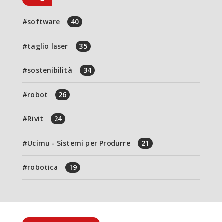
software
40
taglio laser
35
sostenibilità
34
robot
26
Rivit
24
Ucimu - Sistemi per Produrre
21
robotica
19