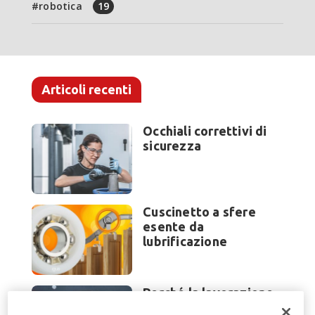
robotica
19
Articoli recenti
Occhiali correttivi di
sicurezza
Cuscinetto a sfere
esente da
lubrificazione
Perché la lavorazione
lamiera cambia