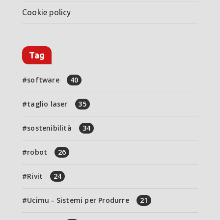
Cookie policy
Tag
software
40
taglio laser
35
sostenibilità
34
robot
26
Rivit
24
Ucimu - Sistemi per Produrre
21