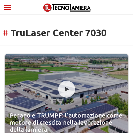
TruLaser Center 7030
tag
Perano e TRUMPF: l’automazione come
motore di crescita nella lavorazione
della lamiera