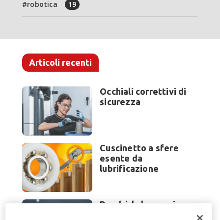
robotica
19
Articoli recenti
Occhiali correttivi di
sicurezza
Cuscinetto a sfere
esente da
lubrificazione
Perché la lavorazione
lamiera cambia