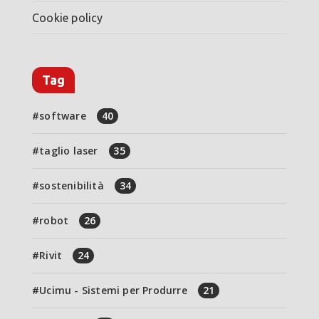
Cookie policy
Tag
software
40
taglio laser
35
sostenibilità
34
robot
26
Rivit
24
Ucimu - Sistemi per Produrre
21