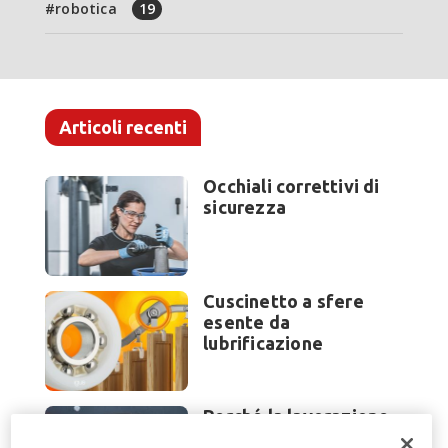
robotica
19
Articoli recenti
Occhiali correttivi di
sicurezza
Cuscinetto a sfere
esente da
lubrificazione
Perché la lavorazione
lamiera cambia