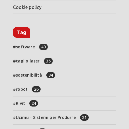
Cookie policy
Tag
software
40
taglio laser
35
sostenibilità
34
robot
26
Rivit
24
Ucimu - Sistemi per Produrre
21