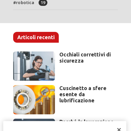
robotica
19
Articoli recenti
Occhiali correttivi di
sicurezza
Cuscinetto a sfere
esente da
lubrificazione
Perché la lavorazione
lamiera cambia