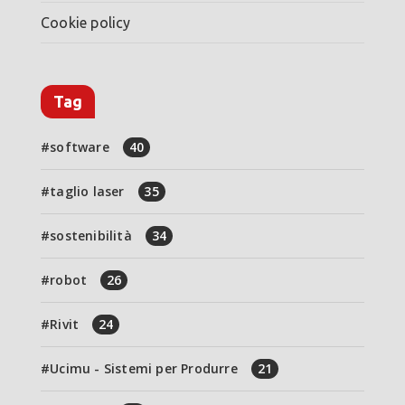
Cookie policy
Tag
software
40
taglio laser
35
sostenibilità
34
robot
26
Rivit
24
Ucimu - Sistemi per Produrre
21