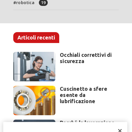
robotica
19
Articoli recenti
Occhiali correttivi di
sicurezza
Cuscinetto a sfere
esente da
lubrificazione
Perché la lavorazione
lamiera cambia