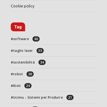
Cookie policy
Tag
software
40
taglio laser
35
sostenibilità
34
robot
26
Rivit
24
Ucimu - Sistemi per Produrre
21