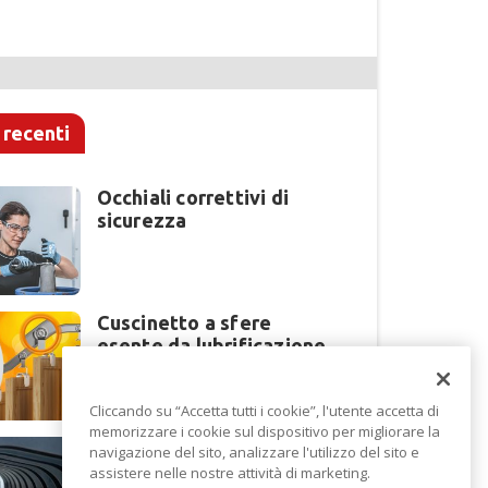
 recenti
Occhiali correttivi di
sicurezza
Cuscinetto a sfere
esente da lubrificazione
Cliccando su “Accetta tutti i cookie”, l'utente accetta di
memorizzare i cookie sul dispositivo per migliorare la
Perché la lavorazione
navigazione del sito, analizzare l'utilizzo del sito e
lamiera cambia modello
assistere nelle nostre attività di marketing.