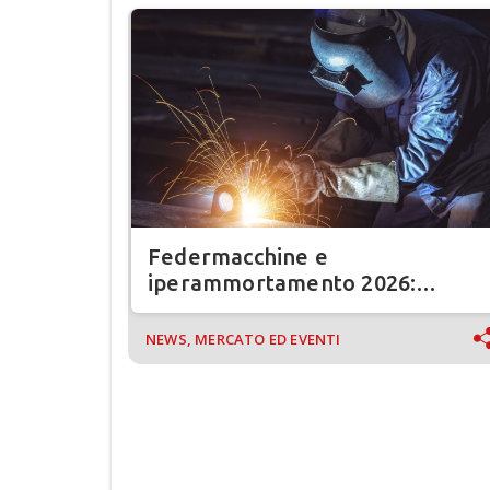
Federmacchine e
iperammortamento 2026:
allarme su ritardi e made in UE
NEWS, MERCATO ED EVENTI