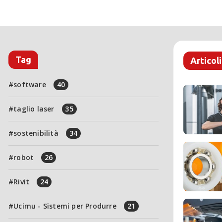
Tag
Articoli
software
40
taglio laser
35
sostenibilità
34
robot
26
Rivit
24
Ucimu - Sistemi per Produrre
21