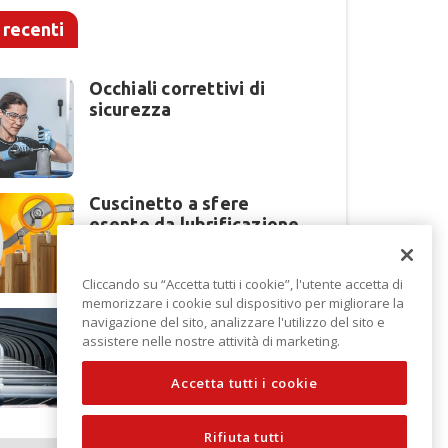
 recenti
Occhiali correttivi di
sicurezza
Cuscinetto a sfere
esente da lubrificazione
Cliccando su “Accetta tutti i cookie”, l'utente accetta di
memorizzare i cookie sul dispositivo per migliorare la
Perché la lavorazione
navigazione del sito, analizzare l'utilizzo del sito e
lamiera cambia modello
assistere nelle nostre attività di marketing.
di scouting a EuroBLECH
2026?
Accetta tutti i cookie
Rifiuta tutti