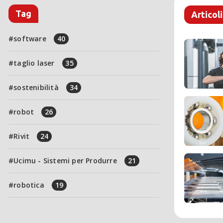
Tag
Articoli
software
40
taglio laser
35
sostenibilità
34
robot
26
Rivit
24
Ucimu - Sistemi per Produrre
21
robotica
19