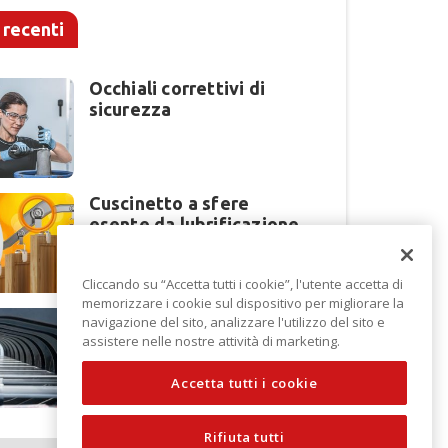
 recenti
Occhiali correttivi di
sicurezza
Cuscinetto a sfere
esente da lubrificazione
Cliccando su “Accetta tutti i cookie”, l'utente accetta di
memorizzare i cookie sul dispositivo per migliorare la
Perché la lavorazione
navigazione del sito, analizzare l'utilizzo del sito e
lamiera cambia modello
assistere nelle nostre attività di marketing.
di scouting a EuroBLECH
2026?
Accetta tutti i cookie
Rifiuta tutti