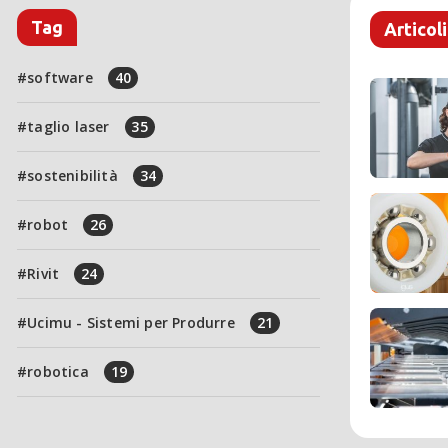
Tag
Articoli
software
40
taglio laser
35
sostenibilità
34
robot
26
Rivit
24
Ucimu - Sistemi per Produrre
21
robotica
19