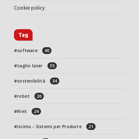
Cookie policy
Tag
software
40
taglio laser
35
sostenibilità
34
robot
26
Rivit
24
Ucimu - Sistemi per Produrre
21