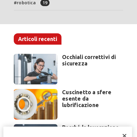
robotica
19
Articoli recenti
Occhiali correttivi di
sicurezza
Cuscinetto a sfere
esente da
lubrificazione
Perché la lavorazione
lamiera cambia