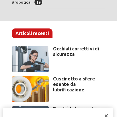
robotica
19
Articoli recenti
Occhiali correttivi di
sicurezza
Cuscinetto a sfere
esente da
lubrificazione
Perché la lavorazione
lamiera cambia