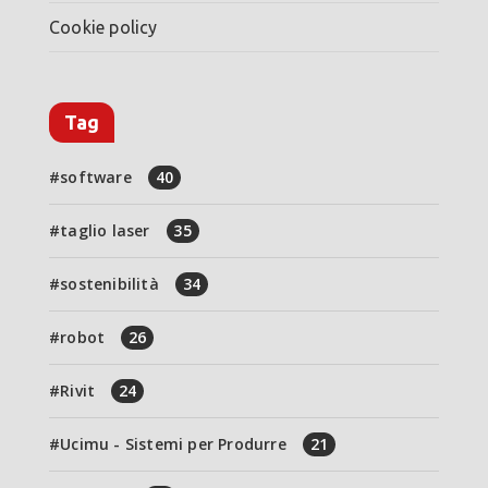
Cookie policy
Tag
software
40
taglio laser
35
sostenibilità
34
robot
26
Rivit
24
Ucimu - Sistemi per Produrre
21