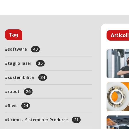
Tag
Articoli
software
40
taglio laser
35
sostenibilità
34
robot
26
Rivit
24
Ucimu - Sistemi per Produrre
21