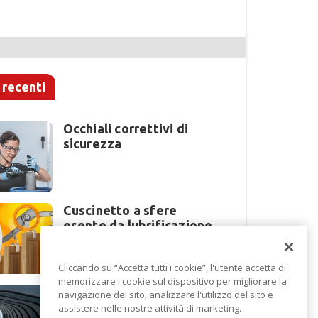
 recenti
Occhiali correttivi di
sicurezza
Cuscinetto a sfere
esente da lubrificazione
Cliccando su “Accetta tutti i cookie”, l'utente accetta di
memorizzare i cookie sul dispositivo per migliorare la
Perché la lavorazione
navigazione del sito, analizzare l'utilizzo del sito e
lamiera cambia modello
assistere nelle nostre attività di marketing.