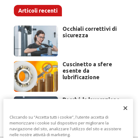
Articoli recenti
Occhiali correttivi di
sicurezza
Cuscinetto a sfere
esente da
lubrificazione
Perché la lavorazione
lamiera cambia
modello di scouting a
Cliccando su “Accetta tutti i cookie”, l'utente accetta di
EuroBLECH 2026?
memorizzare i cookie sul dispositivo per migliorare la
navigazione del sito, analizzare l'utilizzo del sito e assistere
nelle nostre attività di marketing.