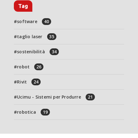
Tag
software
40
taglio laser
35
sostenibilità
34
robot
26
Rivit
24
Ucimu - Sistemi per Produrre
21
robotica
19