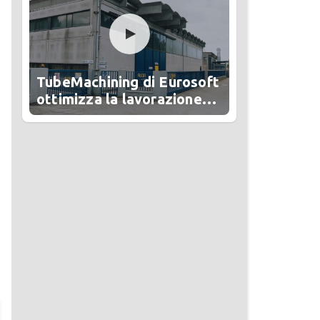
TubeMachining di Eurosoft
ottimizza la lavorazione
del tubo in Alesa