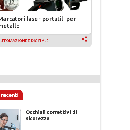
Marcatori laser portatili per
Occhiali 
metallo
UTOMAZIONE E DIGITALE
NEWS, MERCA
 recenti
Occhiali correttivi di
sicurezza