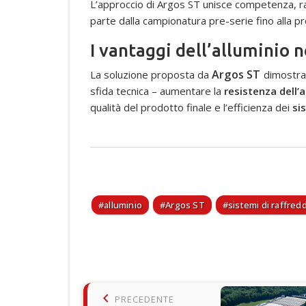
L’approccio di Argos ST unisce competenza, ra
parte dalla campionatura pre-serie fino alla p
I vantaggi dell’alluminio 
Argos ST
La soluzione proposta da
dimostra
sfida tecnica – aumentare la
resistenza dell’
qualità del prodotto finale e l’efficienza dei
si
alluminio
Argos ST
sistemi di raffre
keyboard_arrow_left
PRECEDENTE