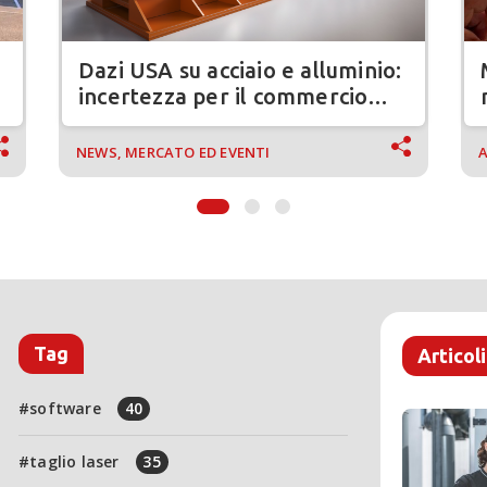
Dazi USA su acciaio e alluminio:
incertezza per il commercio
globale
NEWS, MERCATO ED EVENTI
A
Tag
Articoli
software
40
taglio laser
35