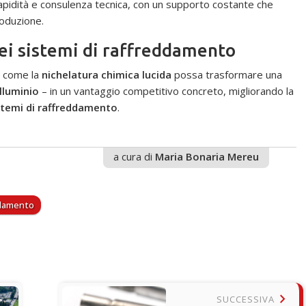
pidità e consulenza tecnica, con un supporto costante che
roduzione.
nei sistemi di raffreddamento
 come la
nichelatura chimica lucida
possa trasformare una
alluminio
– in un vantaggio competitivo concreto, migliorando la
stemi di raffreddamento
.
a cura di
Maria Bonaria Mereu
ddamento
keyboard_arrow_right
SUCCESSIVA