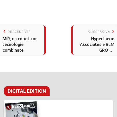
keyboard_arrow_left
keyboard_arrow_right
PRECEDENTE
SUCCESSIVA
MiR, un cobot con
Hypertherm
tecnologie
Associates e BLM
combinate
GROUP,
collaborazione
strategica
DIGITAL EDITION