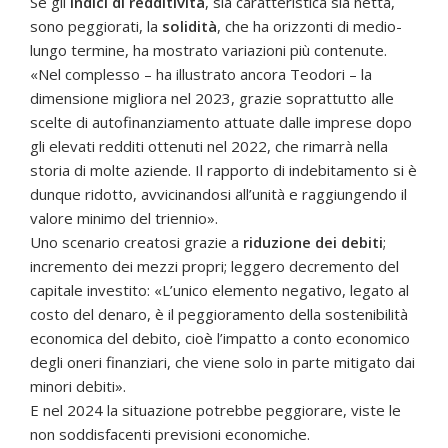
Se gli
indici di redditività
, sia caratteristica sia netta,
sono peggiorati, la
solidità
, che ha orizzonti di medio-
lungo termine, ha mostrato variazioni più contenute.
«Nel complesso – ha illustrato ancora Teodori – la
dimensione migliora nel 2023, grazie soprattutto alle
scelte di autofinanziamento attuate dalle imprese dopo
gli elevati redditi ottenuti nel 2022, che rimarrà nella
storia di molte aziende. Il rapporto di indebitamento si è
dunque ridotto, avvicinandosi all’unità e raggiungendo il
valore minimo del triennio».
Uno scenario creatosi grazie a
riduzione dei debiti
;
incremento dei mezzi propri; leggero decremento del
capitale investito: «L’unico elemento negativo, legato al
costo del denaro, è il peggioramento della sostenibilità
economica del debito, cioè l’impatto a conto economico
degli oneri finanziari, che viene solo in parte mitigato dai
minori debiti».
E nel 2024 la situazione potrebbe peggiorare, viste le
non soddisfacenti previsioni economiche.