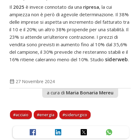
Il
2025
è invece connotato da una
ripresa
, la cui
ampiezza non è però di agevole determinazione. Il 38%
delle imprese si aspetta un incremento del fatturato tra
il 10 e il 20%; un altro 38% propende per una stabilità. Il
23% si attende un’ulteriore contrazione. I prezzi di
vendita sono previsti in aumento fino al 10% dal 35,6%
del campione, il 30% prevede che resteranno stabili e il
siderweb
16% ritiene caleranno meno del 10%. Studio
.
calendar_month
27 Novembre 2024
a cura di
Maria Bonaria Mereu
acciaio
energia
siderurgico