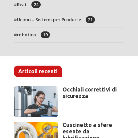
Rivit
24
Ucimu - Sistemi per Produrre
21
robotica
19
Articoli recenti
Occhiali correttivi di
sicurezza
Cuscinetto a sfere
esente da
lubrificazione