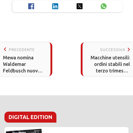
keyboard_arrow_left
keyboard_arrow_right
PRECEDENTE
SUCCESSIVA
Mewa nomina
Macchine utensili:
Waldemar
ordini stabili nel
Feldbusch nuovo
terzo trimestre
CFO del Gruppo
2025 secondo
UCIMU
DIGITAL EDITION