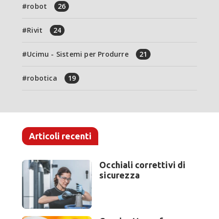
robot
26
Rivit
24
Ucimu - Sistemi per Produrre
21
robotica
19
Articoli recenti
Occhiali correttivi di
sicurezza