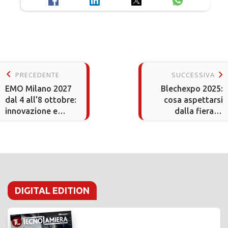
keyboard_arrow_left
keyboard_arrow_right
PRECEDENTE
SUCCESSIVA
EMO Milano 2027
Blechexpo 2025:
dal 4 all’8 ottobre:
cosa aspettarsi
innovazione e
dalla fiera di
tecnologie per la
riferimento per la
lavorazione dei
lavorazione della
metalli
lamiera
DIGITAL EDITION