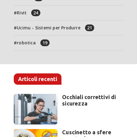
Rivit
24
Ucimu - Sistemi per Produrre
21
robotica
19
Articoli recenti
Occhiali correttivi di
sicurezza
Cuscinetto a sfere