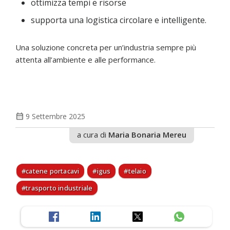
ottimizza tempi e risorse
supporta una logistica circolare e intelligente.
Una soluzione concreta per un’industria sempre più
attenta all’ambiente e alle performance.
calendar_month
9 Settembre 2025
a cura di
Maria Bonaria Mereu
catene portacavi
igus
telaio
trasporto industriale