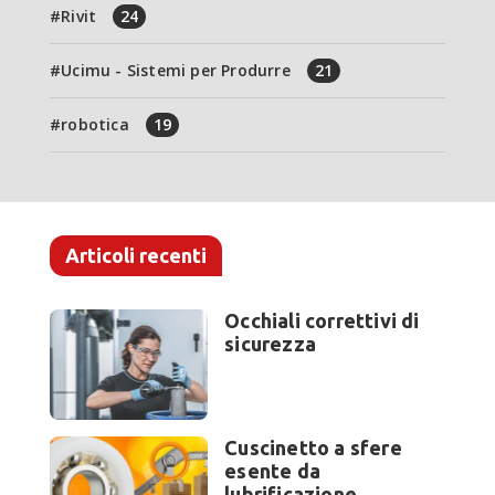
Rivit
24
Ucimu - Sistemi per Produrre
21
robotica
19
Articoli recenti
Occhiali correttivi di
sicurezza
Cuscinetto a sfere
esente da
lubrificazione