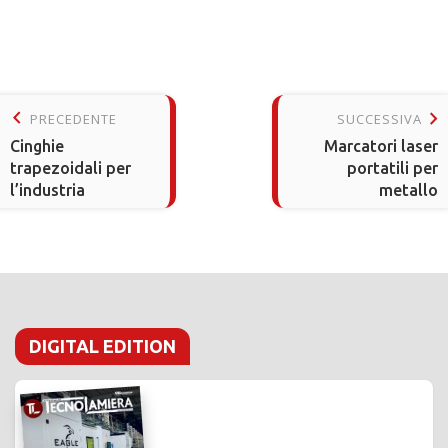
keyboard_arrow_left
keyboard_arrow_right
PRECEDENTE
SUCCESSIVA
Cinghie
Marcatori laser
trapezoidali per
portatili per
l’industria
metallo
DIGITAL EDITION