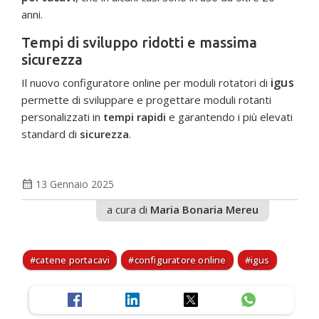
anni.
Tempi di sviluppo ridotti e massima
sicurezza
igus
Il nuovo configuratore online per moduli rotatori di
permette di sviluppare e progettare moduli rotanti
personalizzati in
tempi rapidi
e garantendo i più elevati
standard di
sicurezza
.
calendar_month
13 Gennaio 2025
a cura di
Maria Bonaria Mereu
catene portacavi
configuratore online
igus