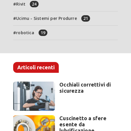
Rivit
24
Ucimu - Sistemi per Produrre
21
robotica
19
Articoli recenti
Occhiali correttivi di
sicurezza
Cuscinetto a sfere
esente da
lubrificazione