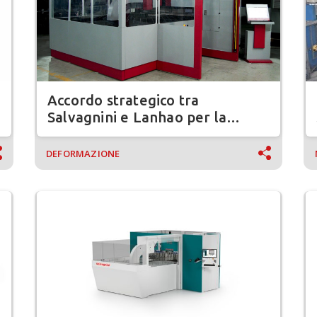
Accordo strategico tra
Salvagnini e Lanhao per la
distribuzione delle pannellatrici
METEVO
DEFORMAZIONE