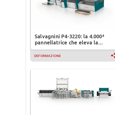
Salvagnini P4-3220: la 4.000ª
pannellatrice che eleva la
piegatura lamiera verso
l’automazione totale
DEFORMAZIONE