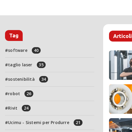
Tag
Articoli
software
40
taglio laser
35
sostenibilità
34
robot
26
Rivit
24
Ucimu - Sistemi per Produrre
21