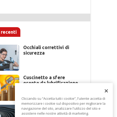
 recenti
Occhiali correttivi di
sicurezza
Cuscinetto a sfere
esente da lubrificazione
Cliccando su “Accetta tutti i cookie”, l'utente accetta di
memorizzare i cookie sul dispositivo per migliorare la
Perché la lavorazione
navigazione del sito, analizzare l'utilizzo del sito e
lamiera cambia modello
assistere nelle nostre attività di marketing.