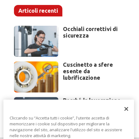
Articoli recenti
Occhiali correttivi di
sicurezza
Cuscinetto a sfere
esente da
lubrificazione
Perché la lavorazione
lamiera cambia
modello di scouting a
Cliccando su “Accetta tutti i cookie”, l'utente accetta di
EuroBLECH 2026?
memorizzare i cookie sul dispositivo per migliorare la
navigazione del sito, analizzare l'utilizzo del sito e assistere
nelle nostre attività di marketing.