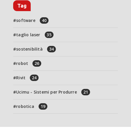
Tag
software
40
taglio laser
35
sostenibilità
34
robot
26
Rivit
24
Ucimu - Sistemi per Produrre
21
robotica
19