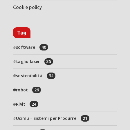
Cookie policy
Tag
software
40
taglio laser
35
sostenibilità
34
robot
26
Rivit
24
Ucimu - Sistemi per Produrre
21