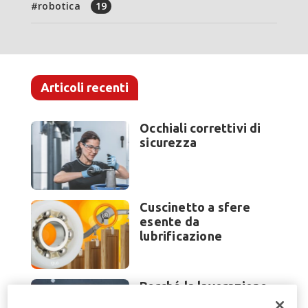
robotica
19
Articoli recenti
Occhiali correttivi di
sicurezza
Cuscinetto a sfere
esente da
lubrificazione
Perché la lavorazione
lamiera cambia