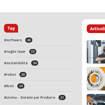
Tag
Articoli
software
40
taglio laser
35
sostenibilità
34
robot
26
Rivit
24
Ucimu - Sistemi per Produrre
21