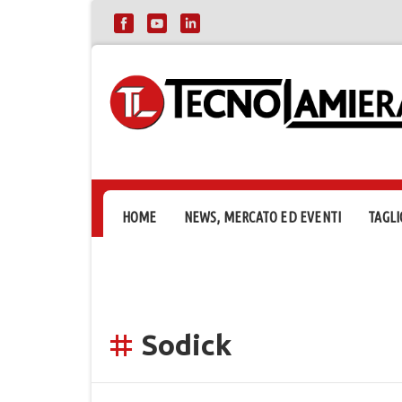
HOME
NEWS, MERCATO ED EVENTI
TAGLI
Sodick
tag