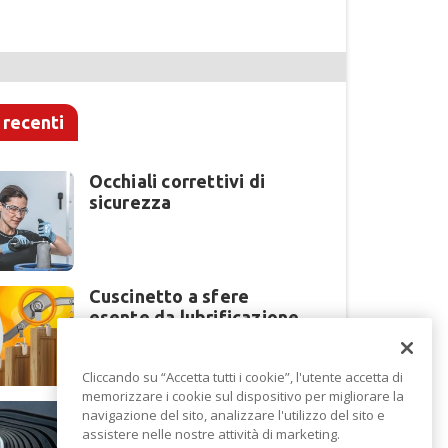
 recenti
Occhiali correttivi di
sicurezza
Cuscinetto a sfere
esente da lubrificazione
Cliccando su “Accetta tutti i cookie”, l'utente accetta di
memorizzare i cookie sul dispositivo per migliorare la
Perché la lavorazione
navigazione del sito, analizzare l'utilizzo del sito e
lamiera cambia modello
assistere nelle nostre attività di marketing.