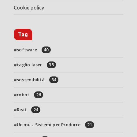
Cookie policy
Tag
software
40
taglio laser
35
sostenibilità
34
robot
26
Rivit
24
Ucimu - Sistemi per Produrre
21