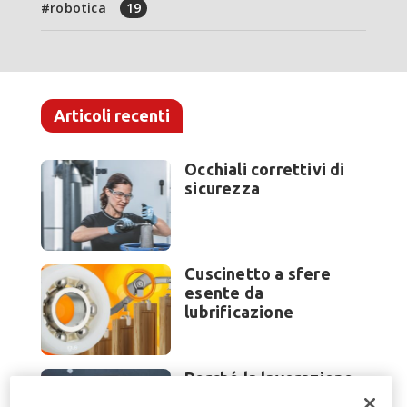
robotica
19
Articoli recenti
Occhiali correttivi di
sicurezza
Cuscinetto a sfere
esente da
lubrificazione
Perché la lavorazione
lamiera cambia