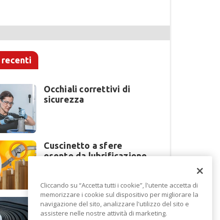
 recenti
Occhiali correttivi di
sicurezza
Cuscinetto a sfere
esente da lubrificazione
Cliccando su “Accetta tutti i cookie”, l'utente accetta di
memorizzare i cookie sul dispositivo per migliorare la
Perché la lavorazione
navigazione del sito, analizzare l'utilizzo del sito e
lamiera cambia modello
assistere nelle nostre attività di marketing.