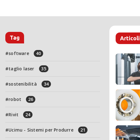
Tag
Articoli
software
40
taglio laser
35
sostenibilità
34
robot
26
Rivit
24
Ucimu - Sistemi per Produrre
21