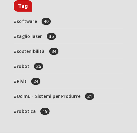
Tag
software
40
taglio laser
35
sostenibilità
34
robot
26
Rivit
24
Ucimu - Sistemi per Produrre
21
robotica
19