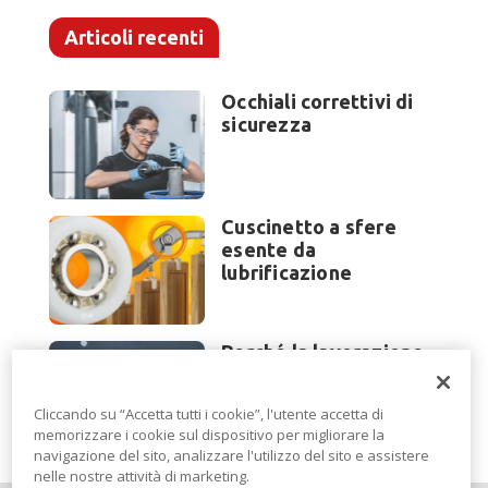
Articoli recenti
Occhiali correttivi di
sicurezza
Cuscinetto a sfere
esente da
lubrificazione
Perché la lavorazione
lamiera cambia
modello di scouting a
Cliccando su “Accetta tutti i cookie”, l'utente accetta di
EuroBLECH 2026?
memorizzare i cookie sul dispositivo per migliorare la
navigazione del sito, analizzare l'utilizzo del sito e assistere
nelle nostre attività di marketing.