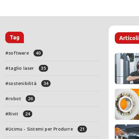
Tag
Articoli
software
40
taglio laser
35
sostenibilità
34
robot
26
Rivit
24
Ucimu - Sistemi per Produrre
21