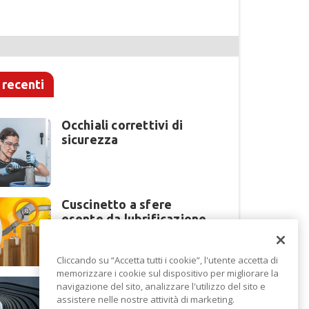
 recenti
Occhiali correttivi di
sicurezza
Cuscinetto a sfere
esente da lubrificazione
Cliccando su “Accetta tutti i cookie”, l'utente accetta di
memorizzare i cookie sul dispositivo per migliorare la
Perché la lavorazione
navigazione del sito, analizzare l'utilizzo del sito e
lamiera cambia modello
assistere nelle nostre attività di marketing.