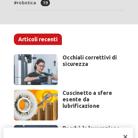
robotica
19
Articoli recenti
Occhiali correttivi di
sicurezza
Cuscinetto a sfere
esente da
lubrificazione
Perché la lavorazione
lamiera cambia