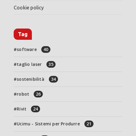
Cookie policy
Tag
software
40
taglio laser
35
sostenibilità
34
robot
26
Rivit
24
Ucimu - Sistemi per Produrre
21