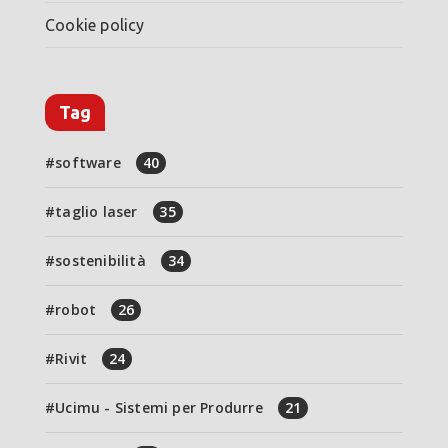
Cookie policy
Tag
software
40
taglio laser
35
sostenibilità
34
robot
26
Rivit
24
Ucimu - Sistemi per Produrre
21