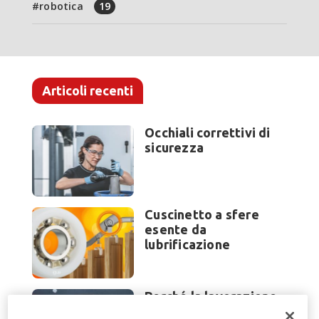
robotica
19
Articoli recenti
Occhiali correttivi di
sicurezza
Cuscinetto a sfere
esente da
lubrificazione
Perché la lavorazione
lamiera cambia