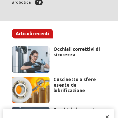
robotica
19
Articoli recenti
Occhiali correttivi di
sicurezza
Cuscinetto a sfere
esente da
lubrificazione
Perché la lavorazione
lamiera cambia