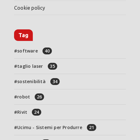
Cookie policy
Tag
software
40
taglio laser
35
sostenibilità
34
robot
26
Rivit
24
Ucimu - Sistemi per Produrre
21