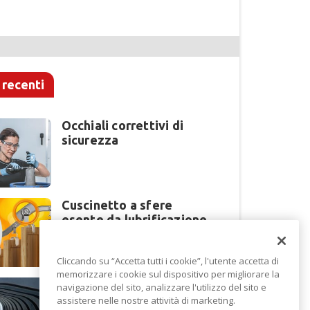
 recenti
Occhiali correttivi di
sicurezza
Cuscinetto a sfere
esente da lubrificazione
Cliccando su “Accetta tutti i cookie”, l'utente accetta di
memorizzare i cookie sul dispositivo per migliorare la
Perché la lavorazione
navigazione del sito, analizzare l'utilizzo del sito e
lamiera cambia modello
assistere nelle nostre attività di marketing.