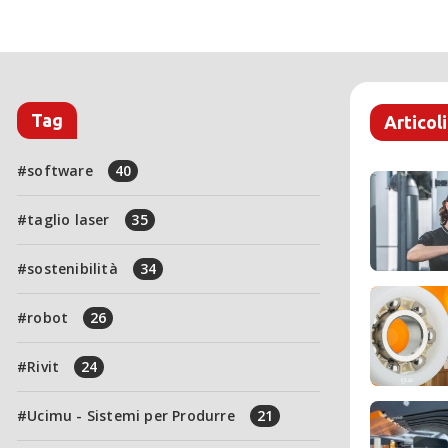
Tag
Articoli
software
40
taglio laser
35
sostenibilità
34
robot
26
Rivit
24
Ucimu - Sistemi per Produrre
21