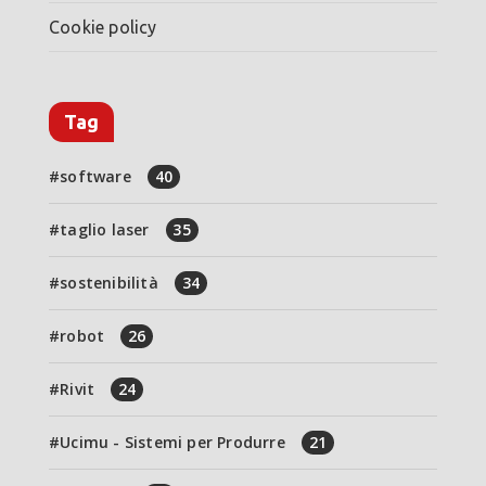
Cookie policy
Tag
software
40
taglio laser
35
sostenibilità
34
robot
26
Rivit
24
Ucimu - Sistemi per Produrre
21