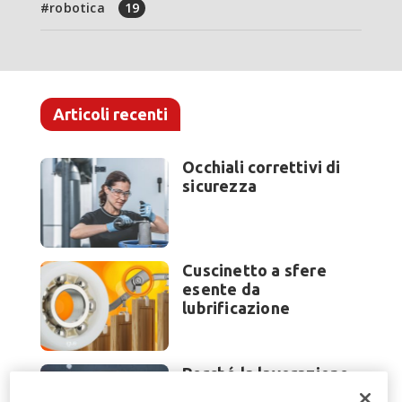
robotica
19
Articoli recenti
Occhiali correttivi di
sicurezza
Cuscinetto a sfere
esente da
lubrificazione
Perché la lavorazione
lamiera cambia