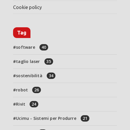
Cookie policy
Tag
software
40
taglio laser
35
sostenibilità
34
robot
26
Rivit
24
Ucimu - Sistemi per Produrre
21