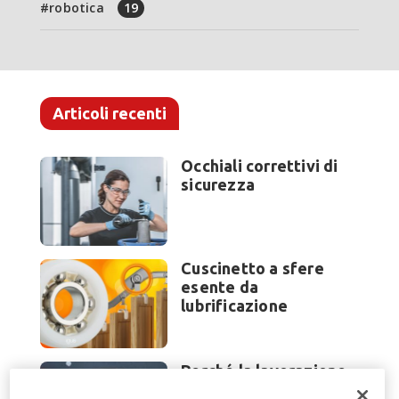
robotica
19
Articoli recenti
Occhiali correttivi di
sicurezza
Cuscinetto a sfere
esente da
lubrificazione
Perché la lavorazione
lamiera cambia