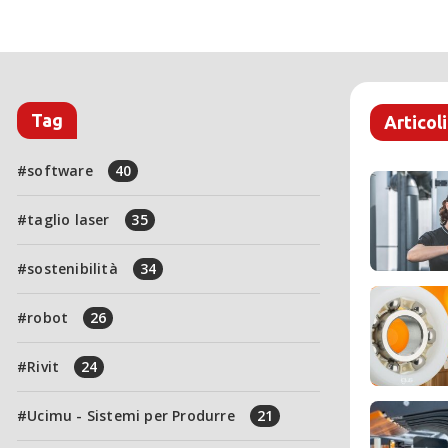
Tag
Articoli
software
40
taglio laser
35
sostenibilità
34
robot
26
Rivit
24
Ucimu - Sistemi per Produrre
21