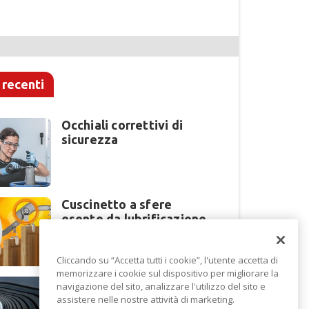
 recenti
Occhiali correttivi di
sicurezza
Cuscinetto a sfere
esente da lubrificazione
Cliccando su “Accetta tutti i cookie”, l'utente accetta di
memorizzare i cookie sul dispositivo per migliorare la
Perché la lavorazione
navigazione del sito, analizzare l'utilizzo del sito e
lamiera cambia modello
assistere nelle nostre attività di marketing.