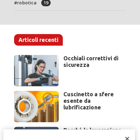
robotica
19
Articoli recenti
Occhiali correttivi di
sicurezza
Cuscinetto a sfere
esente da
lubrificazione
Perché la lavorazione
lamiera cambia