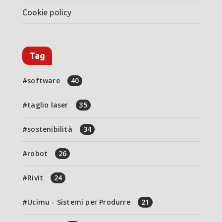
Cookie policy
Tag
software
40
taglio laser
35
sostenibilità
34
robot
26
Rivit
24
Ucimu - Sistemi per Produrre
21