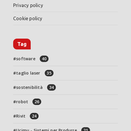
Privacy policy
Cookie policy
Tag
software
40
taglio laser
35
sostenibilità
34
robot
26
Rivit
24
Ucimu - Sistemi per Produrre
21