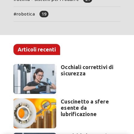
robotica
19
Articoli recenti
Occhiali correttivi di
sicurezza
Cuscinetto a sfere
esente da
lubrificazione