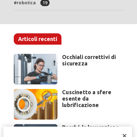
robotica
19
Articoli recenti
Occhiali correttivi di
sicurezza
Cuscinetto a sfere
esente da
lubrificazione
Perché la lavorazione
lamiera cambia