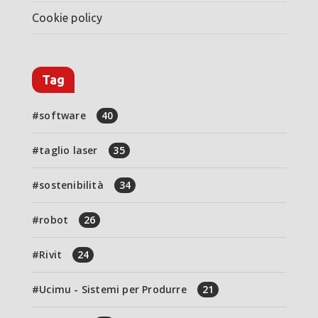
Cookie policy
Tag
software
40
taglio laser
35
sostenibilità
34
robot
26
Rivit
24
Ucimu - Sistemi per Produrre
21