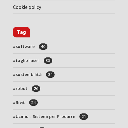
Cookie policy
Tag
software
40
taglio laser
35
sostenibilità
34
robot
26
Rivit
24
Ucimu - Sistemi per Produrre
21