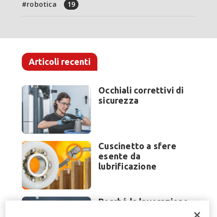
robotica
19
Articoli recenti
Occhiali correttivi di
sicurezza
Cuscinetto a sfere
esente da
lubrificazione
Perché la lavorazione
lamiera cambia