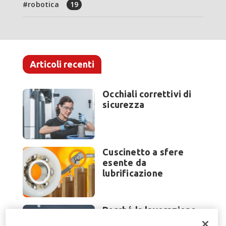
robotica
19
Articoli recenti
Occhiali correttivi di
sicurezza
Cuscinetto a sfere
esente da
lubrificazione
Perché la lavorazione
lamiera cambia