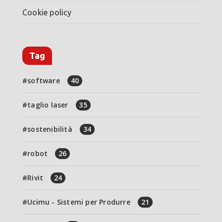
Cookie policy
Tag
software
40
taglio laser
35
sostenibilità
34
robot
26
Rivit
24
Ucimu - Sistemi per Produrre
21