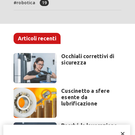
robotica
19
Articoli recenti
Occhiali correttivi di
sicurezza
Cuscinetto a sfere
esente da
lubrificazione
Perché la lavorazione
lamiera cambia