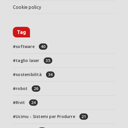
Cookie policy
Tag
software
40
taglio laser
35
sostenibilità
34
robot
26
Rivit
24
Ucimu - Sistemi per Produrre
21