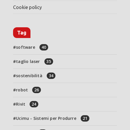
Cookie policy
Tag
software
40
taglio laser
35
sostenibilità
34
robot
26
Rivit
24
Ucimu - Sistemi per Produrre
21