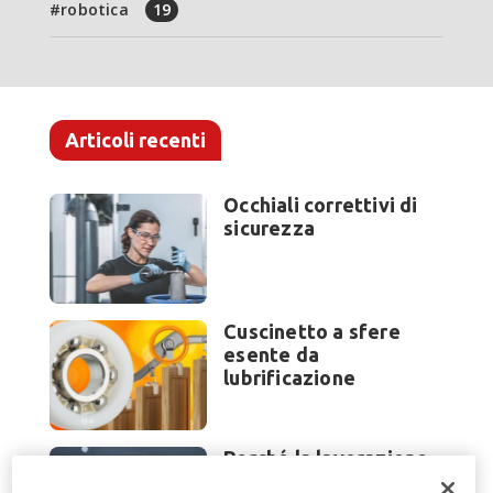
robotica
19
Articoli recenti
Occhiali correttivi di
sicurezza
Cuscinetto a sfere
esente da
lubrificazione
Perché la lavorazione
lamiera cambia