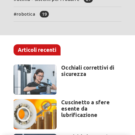
robotica
19
Articoli recenti
Occhiali correttivi di
sicurezza
Cuscinetto a sfere
esente da
lubrificazione