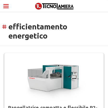
efficientamento
tag
energetico
Pannellatrice compatta e flessibile P2-