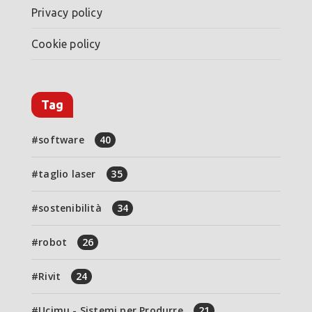
Privacy policy
Cookie policy
Tag
software
40
taglio laser
35
sostenibilità
34
robot
26
Rivit
24
Ucimu - Sistemi per Produrre
21