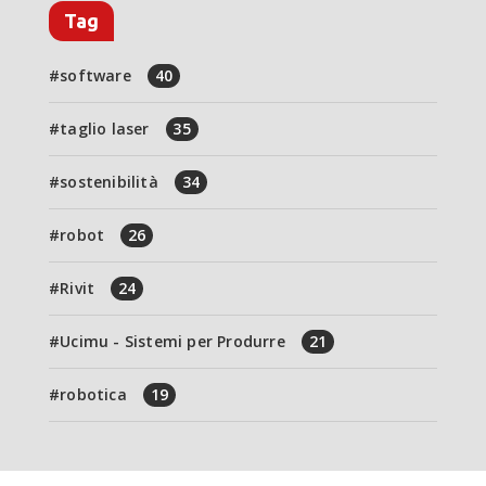
Tag
software
40
taglio laser
35
sostenibilità
34
robot
26
Rivit
24
Ucimu - Sistemi per Produrre
21
robotica
19