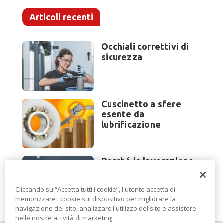
Articoli recenti
Occhiali correttivi di
sicurezza
Cuscinetto a sfere
esente da
lubrificazione
Perché la lavorazione
lamiera cambia
modello di scouting a
Cliccando su “Accetta tutti i cookie”, l'utente accetta di
EuroBLECH 2026?
memorizzare i cookie sul dispositivo per migliorare la
navigazione del sito, analizzare l'utilizzo del sito e assistere
nelle nostre attività di marketing.