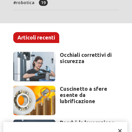
robotica
19
Articoli recenti
Occhiali correttivi di
sicurezza
Cuscinetto a sfere
esente da
lubrificazione
Perché la lavorazione
lamiera cambia