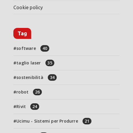
Cookie policy
Tag
software
40
taglio laser
35
sostenibilità
34
robot
26
Rivit
24
Ucimu - Sistemi per Produrre
21