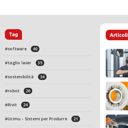
Tag
Articoli
software
40
taglio laser
35
sostenibilità
34
robot
26
Rivit
24
Ucimu - Sistemi per Produrre
21