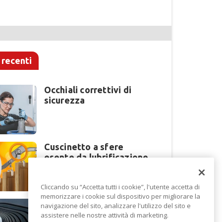
 recenti
Occhiali correttivi di
sicurezza
Cuscinetto a sfere
esente da lubrificazione
Cliccando su “Accetta tutti i cookie”, l'utente accetta di
memorizzare i cookie sul dispositivo per migliorare la
Perché la lavorazione
navigazione del sito, analizzare l'utilizzo del sito e
lamiera cambia modello
assistere nelle nostre attività di marketing.