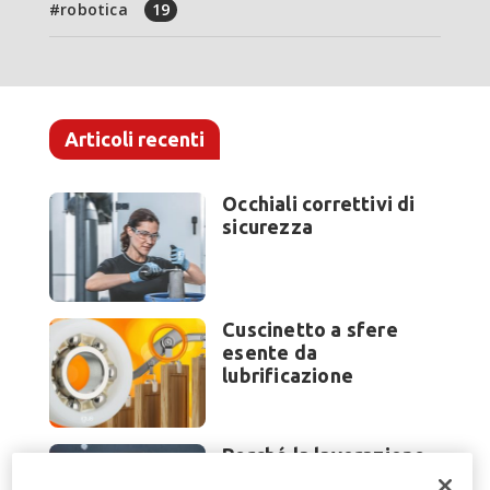
robotica
19
Articoli recenti
Occhiali correttivi di
sicurezza
Cuscinetto a sfere
esente da
lubrificazione
Perché la lavorazione
lamiera cambia