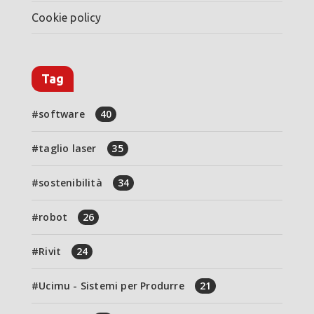
Cookie policy
Tag
software
40
taglio laser
35
sostenibilità
34
robot
26
Rivit
24
Ucimu - Sistemi per Produrre
21