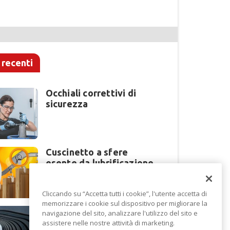
 recenti
Occhiali correttivi di
sicurezza
Cuscinetto a sfere
esente da lubrificazione
Cliccando su “Accetta tutti i cookie”, l'utente accetta di
memorizzare i cookie sul dispositivo per migliorare la
Perché la lavorazione
navigazione del sito, analizzare l'utilizzo del sito e
lamiera cambia modello
assistere nelle nostre attività di marketing.