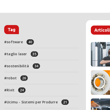
Tag
Articoli
software
40
taglio laser
35
sostenibilità
34
robot
26
Rivit
24
Ucimu - Sistemi per Produrre
21