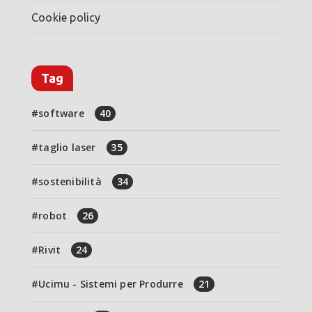
Cookie policy
Tag
software
40
taglio laser
35
sostenibilità
34
robot
26
Rivit
24
Ucimu - Sistemi per Produrre
21