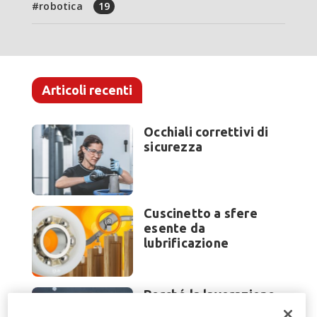
robotica
19
Articoli recenti
Occhiali correttivi di
sicurezza
Cuscinetto a sfere
esente da
lubrificazione
Perché la lavorazione
lamiera cambia